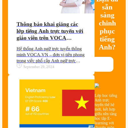
sẵn
sàng
chinh
Thông báo khai giảng các
phục
lớp tiếng Anh trực tuyến với
giáo viên trên VOCA
tiếng
ClassZoom, tháng 10, 2024
Anh?
Hệ thống Anh ngữ trực tuyến thông
minh VOCA.VN – đơn vị tiên phong
trong việc phổ cập Anh ngữ trực
tuyến, được hơn 2 triệu học viên tin
September 29, 2024
dùng.
Lớp học tiếng
Anh trực
tuyến thế hệ
mới, kết hợp
giữa nền tảng
học tập E-
learning với
chuyên môn