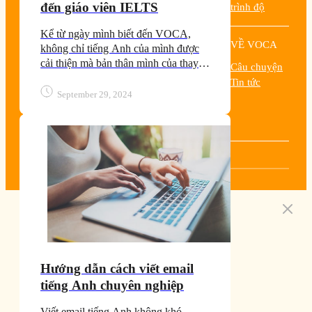
đến giáo viên IELTS
trình độ
Kể từ ngày mình biết đến VOCA,
VỀ VOCA
không chỉ tiếng Anh của mình được
cải thiện mà bản thân mình của thay
Câu chuyện
đổi tích cực hơn. Mình không còn là
Tin tức
một cô gái nhút nhát như ngày xưa
September 29, 2024
nữa. Giờ đây mình đã tự tin hơn và có
thể đứng trước đám đông để nói tiếng
Anh.
Hướng dẫn cách viết email
tiếng Anh chuyên nghiệp
Viết email tiếng Anh không khó,