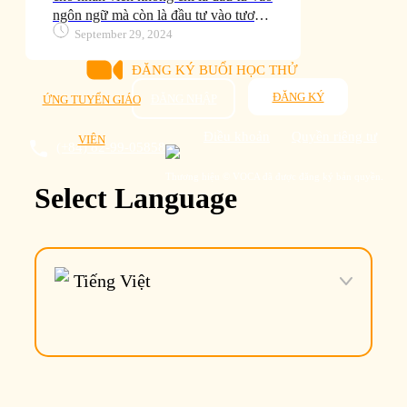
ngôn ngữ mà còn là đầu tư vào tương
lai của doanh nghiệp.
September 29, 2024
ĐĂNG KÝ BUỔI HỌC THỬ
ĐĂNG KÝ
ĐĂNG NHẬP
ỨNG TUYỂN GIÁO
Điều khoản
Quyền riêng tư
VIÊN
(+84) 82-99-05858
Thương hiệu © VOCA đã được đăng ký bản quyền.
Select Language
Tiếng Việt