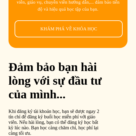
viên, giáo vụ, chuyên viên hướng dẫn,... đảm bảo tiến
độ và hiệu quả học tập của bạn.
KHÁM PHÁ VỀ KHÓA HỌC
Đảm bảo bạn hài
lòng với sự đầu tư
của mình...
Khi đăng ký tài khoản học, bạn sẽ được ngay 2
tín chỉ để đăng ký buổi học miễn phí với giáo
viên. Nếu hài lòng, bạn có thể đăng ký học bất
kỳ lúc nào. Bạn học càng chăm chỉ, học phí lại
càng tối ưu.