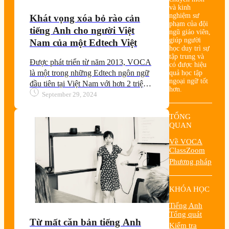
và kinh
nghiệm sư
Khát vọng xóa bỏ rào cản
phạm của đội
tiếng Anh cho người Việt
ngũ giáo viên,
giúp người
Nam của một Edtech Việt
học duy trì sự
tập trung và
Được phát triển từ năm 2013, VOCA
có được hiệu
là một trong những Edtech ngôn ngữ
quả học tập
ngoại ngữ tốt
đầu tiên tại Việt Nam với hơn 2 triệu
hơn.
thành viên đang theo học tiếng Anh
September 29, 2024
trên hệ thống.
TỔNG
QUAN
Về VOCA
ClassZoom
Phương pháp
KHÓA HỌC
Tiếng Anh
Tổng quát
Từ mất căn bản tiếng Anh
Kiểm tra