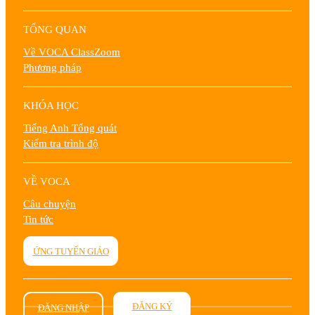
TỔNG QUAN
Về VOCA ClassZoom
Phương pháp
KHÓA HỌC
Tiếng Anh Tổng quát
Kiểm tra trình độ
VỀ VOCA
Câu chuyện
Tin tức
ỨNG TUYỂN GIÁO
VIÊN
ĐĂNG KÝ
ĐĂNG NHẬP