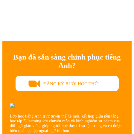
Bạn đã sẵn sàng chinh phục tiếng
Anh?
ĐĂNG KÝ BUỔI HỌC THỬ
Lớp học tiếng Anh trực tuyến thế hệ mới, kết hợp giữa nền tảng
học tập E-learning với chuyên môn và kinh nghiệm sư phạm của
đội ngũ giáo viên, giúp người học duy trì sự tập trung và có được
hiệu quả học tập ngoại ngữ tốt hơn.