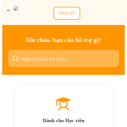
ĐĂNG KÝ
Xin chào, bạn cần hỗ trợ gì?
Dành cho Học viên