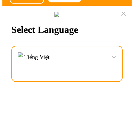
Điều khoản
Quyền riêng tư
(+84) 82-99-05858
Thương hiệu © VOCA đã được đăng ký bản quyền.
Select Language
Tiếng Việt