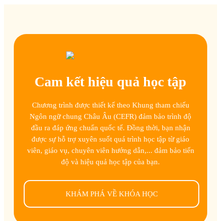
Cam kết hiệu quả học tập
Chương trình được thiết kế theo Khung tham chiếu
Ngôn ngữ chung Châu Âu (CEFR) đảm bảo trình độ
đầu ra đáp ứng chuẩn quốc tế. Đồng thời, bạn nhận
được sự hỗ trợ xuyên suốt quá trình học tập từ giáo
viên, giáo vụ, chuyên viên hướng dẫn,... đảm bảo tiến
độ và hiệu quả học tập của bạn.
KHÁM PHÁ VỀ KHÓA HỌC