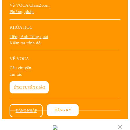
Về VOCA ClassZoom
Phương pháp
KHÓA HỌC
Tiếng Anh Tổng quát
Kiểm tra trình độ
VỀ VOCA
Câu chuyện
Tin tức
ỨNG TUYỂN GIÁO
VIÊN
ĐĂNG KÝ
ĐĂNG NHẬP
Điều khoản
Quyền riêng tư
(+84) 82-99-05858