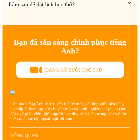
Làm sao để đặt lịch học thử?
Bạn đã sẵn sàng chinh phục tiếng
Anh?
ĐĂNG KÝ BUỔI HỌC THỬ
Lớp học tiếng Anh trực tuyến thế hệ mới, kết hợp giữa nền tảng
học tập E-learning với chuyên môn và kinh nghiệm sư phạm của
đội ngũ giáo viên, giúp người học duy trì sự tập trung và có được
hiệu quả học tập ngoại ngữ tốt hơn.
TỔNG QUAN